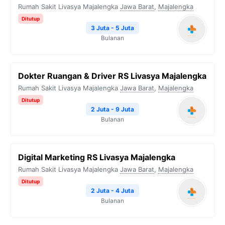
Rumah Sakit Livasya Majalengka
Jawa Barat
,
Majalengka
Ditutup
3 Juta - 5 Juta
Bulanan
Dokter Ruangan & Driver RS Livasya Majalengka
Rumah Sakit Livasya Majalengka
Jawa Barat
,
Majalengka
Ditutup
2 Juta - 9 Juta
Bulanan
Digital Marketing RS Livasya Majalengka
Rumah Sakit Livasya Majalengka
Jawa Barat
,
Majalengka
Ditutup
2 Juta - 4 Juta
Bulanan