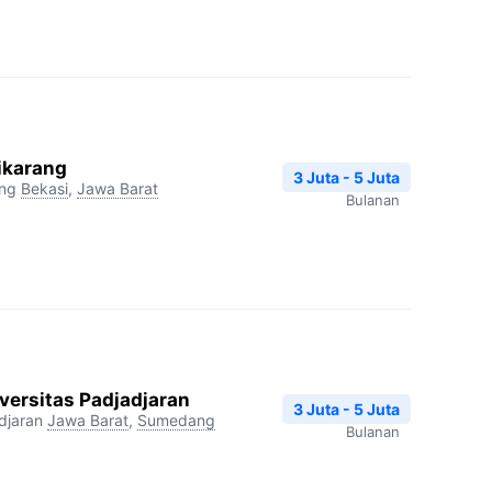
ikarang
3 Juta - 5 Juta
ang
Bekasi
,
Jawa Barat
Bulanan
versitas Padjadjaran
3 Juta - 5 Juta
djaran
Jawa Barat
,
Sumedang
Bulanan