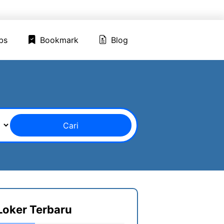
ed Jobs
Bookmark
Blog
bs
Bookmark
Blog
Cari
Loker Terbaru