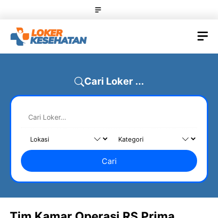
Skip
Menu
to
content
M
Cari Loker ...
Cari
Tim Kamar Operasi RS Prima