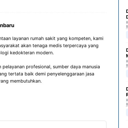
R
anbaru
B
ntaan layanan rumah sakit yang kompeten, kami
syarakat akan tenaga medis terpercaya yang
ologi kedokteran modern.
R
B
n pelayanan profesional, sumber daya manusia
ng tertata baik demi penyelenggaraan jasa
 yang membutuhkan.
R
B