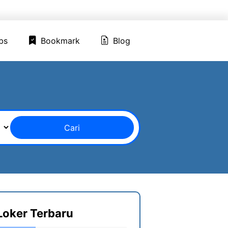
ed Jobs
Bookmark
Blog
bs
Bookmark
Blog
Cari
Loker Terbaru