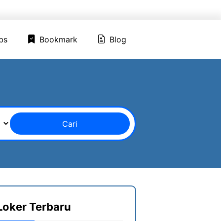
ed Jobs
Bookmark
Blog
bs
Bookmark
Blog
Cari
Loker Terbaru