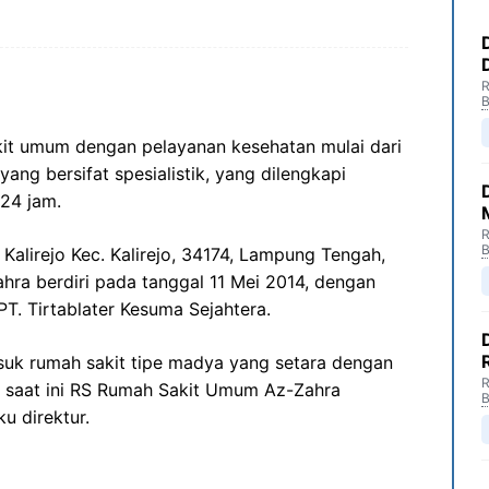
R
B
t umum dengan pelayanan kesehatan mulai dari
ng bersifat spesialistik, yang dilengkapi
24 jam.
R
B
a Kalirejo Kec. Kalirejo, 34174, Lampung Tengah,
ra berdiri pada tanggal 11 Mei 2014, dengan
T. Tirtablater Kesuma Sejahtera.
uk rumah sakit tipe madya yang setara dengan
R
a saat ini RS Rumah Sakit Umum Az-Zahra
B
ku direktur.