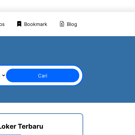
ed Jobs
Bookmark
Blog
bs
Bookmark
Blog
Cari
Loker Terbaru