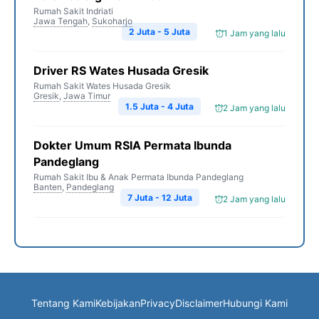
Rumah Sakit Indriati
Jawa Tengah
,
Sukoharjo
2 Juta - 5 Juta
1 Jam yang lalu
Driver RS Wates Husada Gresik
Rumah Sakit Wates Husada Gresik
Gresik
,
Jawa Timur
1.5 Juta - 4 Juta
2 Jam yang lalu
Dokter Umum RSIA Permata Ibunda
Pandeglang
Rumah Sakit Ibu & Anak Permata Ibunda Pandeglang
Banten
,
Pandeglang
7 Juta - 12 Juta
2 Jam yang lalu
Tentang Kami
Kebijakan
Privacy
Disclaimer
Hubungi Kami