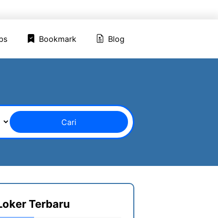
ed Jobs
Bookmark
Blog
bs
Bookmark
Blog
Cari
Loker Terbaru