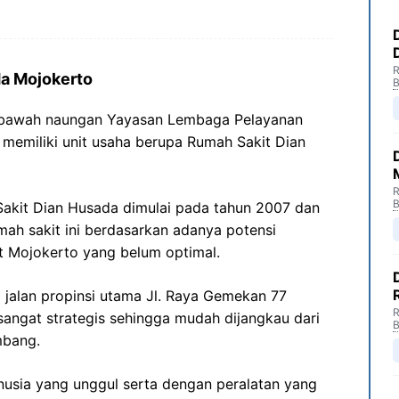
R
da Mojokerto
B
ibawah naungan Yayasan Lembaga Pelayanan
memiliki unit usaha berupa Rumah Sakit Dian
R
B
kit Dian Husada dimulai pada tahun 2007 dan
mah sakit ini berdasarkan adanya potensi
t Mojokerto yang belum optimal.
 jalan propinsi utama Jl. Raya Gemekan 77
R
angat strategis sehingga mudah dijangkau dari
B
mbang.
sia yang unggul serta dengan peralatan yang