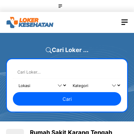
Skip
Menu
to
content
M
Cari Loker ...
Cari
Rumah Sakit Karang Tengah