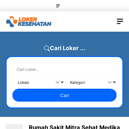
Skip
Menu
to
content
M
Cari Loker ...
Cari
Rumah Sakit Mitra Sehat Medika