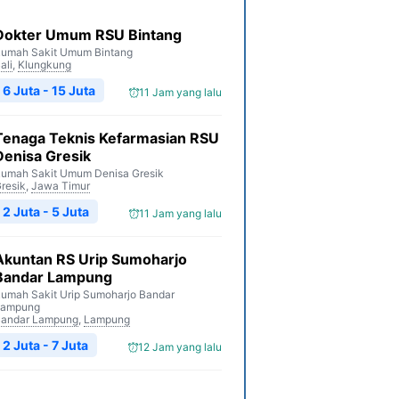
Dokter Umum RSU Bintang
umah Sakit Umum Bintang
ali
,
Klungkung
6 Juta - 15 Juta
11 Jam yang lalu
Tenaga Teknis Kefarmasian RSU
Denisa Gresik
umah Sakit Umum Denisa Gresik
resik
,
Jawa Timur
2 Juta - 5 Juta
11 Jam yang lalu
Akuntan RS Urip Sumoharjo
Bandar Lampung
umah Sakit Urip Sumoharjo Bandar
Lampung
andar Lampung
,
Lampung
2 Juta - 7 Juta
12 Jam yang lalu