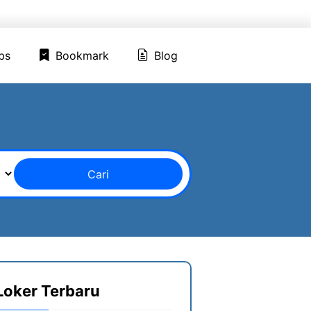
ed Jobs
Bookmark
Blog
bs
Bookmark
Blog
Cari
Loker Terbaru