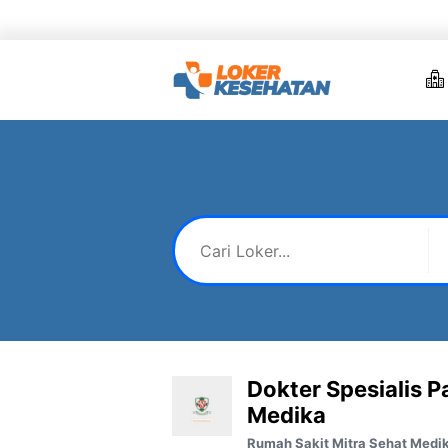
Skip
to
content
Dokter Spesialis P
Medika
Rumah Sakit Mitra Sehat Medi