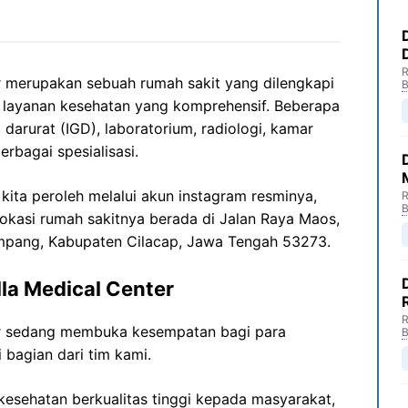
R
er merupakan sebuah rumah sakit yang dilengkapi
B
n layanan kesehatan yang komprehensif. Beberapa
t darurat (IGD), laboratorium, radiologi, kamar
erbagai spesialisasi.
i kita peroleh melalui akun instagram resminya,
R
B
lokasi rumah sakitnya berada di Jalan Raya Maos,
mpang, Kabupaten Cilacap, Jawa Tengah 53273.
lla Medical Center
R
ter sedang membuka kesempatan bagi para
B
 bagian dari tim kami.
esehatan berkualitas tinggi kepada masyarakat,