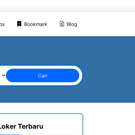
ed Jobs
Bookmark
Blog
bs
Bookmark
Blog
Cari
Loker Terbaru