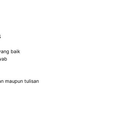
S
yang baik
awab
an maupun tulisan