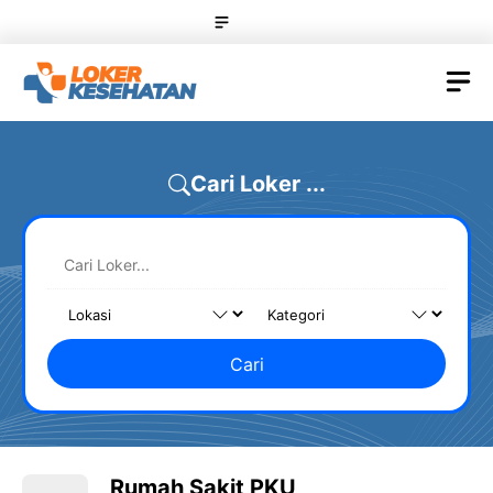
Skip
Menu
to
content
M
Cari Loker ...
Cari
Rumah Sakit PKU