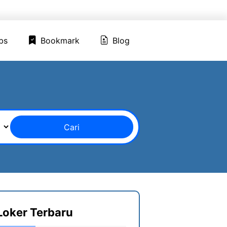
ed Jobs
Bookmark
Blog
bs
Bookmark
Blog
Cari
Loker Terbaru