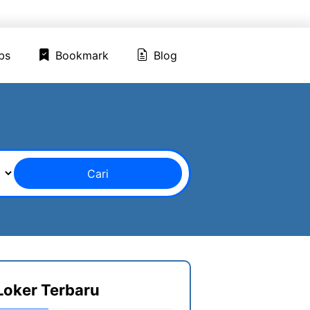
ed Jobs
Bookmark
Blog
bs
Bookmark
Blog
Cari
Loker Terbaru