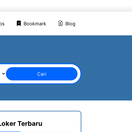
ed Jobs
Bookmark
Blog
bs
Bookmark
Blog
Cari
Loker Terbaru