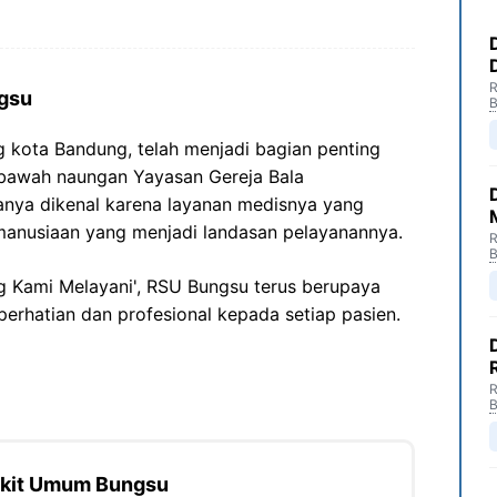
R
gsu
B
g kota Bandung, telah menjadi bagian penting
i bawah naungan Yayasan Gereja Bala
hanya dikenal karena layanan medisnya yang
 kemanusiaan yang menjadi landasan pelayanannya.
R
B
 Kami Melayani', RSU Bungsu terus berupaya
rhatian dan profesional kepada setiap pasien.
R
B
akit Umum Bungsu