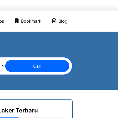
ed Jobs
Bookmark
Blog
bs
Bookmark
Blog
Cari
Loker Terbaru