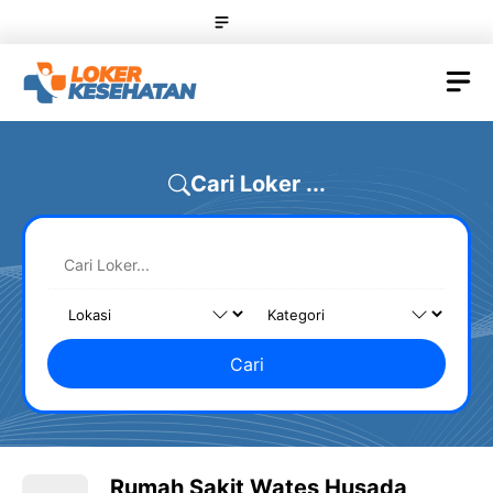
Skip
Menu
to
content
M
Cari Loker ...
Cari
Rumah Sakit Wates Husada