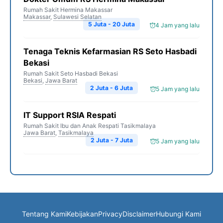
Rumah Sakit Hermina Makassar
Makassar
,
Sulawesi Selatan
5 Juta - 20 Juta
4 Jam yang lalu
Tenaga Teknis Kefarmasian RS Seto Hasbadi
Bekasi
Rumah Sakit Seto Hasbadi Bekasi
Bekasi
,
Jawa Barat
2 Juta - 6 Juta
5 Jam yang lalu
IT Support RSIA Respati
Rumah Sakit Ibu dan Anak Respati Tasikmalaya
Jawa Barat
,
Tasikmalaya
2 Juta - 7 Juta
5 Jam yang lalu
Tentang Kami
Kebijakan
Privacy
Disclaimer
Hubungi Kami