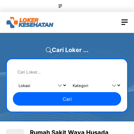
Skip
Menu
to
content
M
Cari Loker ...
Cari
Rumah Sakit Wava Husada