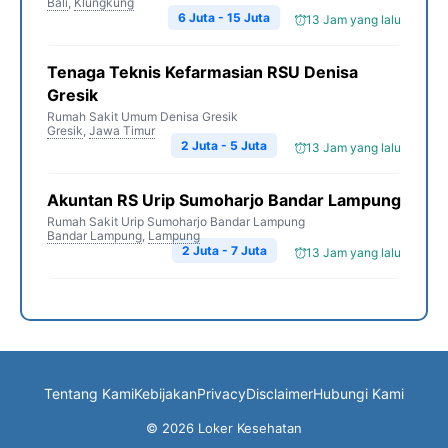
Bali
,
Klungkung
6 Juta - 15 Juta
13 Jam yang lalu
Tenaga Teknis Kefarmasian RSU Denisa
Gresik
Rumah Sakit Umum Denisa Gresik
Gresik
,
Jawa Timur
2 Juta - 5 Juta
13 Jam yang lalu
Akuntan RS Urip Sumoharjo Bandar Lampung
Rumah Sakit Urip Sumoharjo Bandar Lampung
Bandar Lampung
,
Lampung
2 Juta - 7 Juta
13 Jam yang lalu
Tentang Kami
Kebijakan
Privacy
Disclaimer
Hubungi Kami
© 2026 Loker Kesehatan