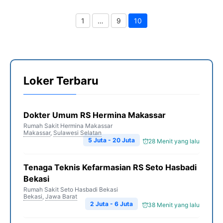
1
…
9
10
Page
Page
Page
Loker Terbaru
Dokter Umum RS Hermina Makassar
Rumah Sakit Hermina Makassar
Makassar
,
Sulawesi Selatan
5 Juta - 20 Juta
28 Menit yang lalu
Tenaga Teknis Kefarmasian RS Seto Hasbadi
Bekasi
Rumah Sakit Seto Hasbadi Bekasi
Bekasi
,
Jawa Barat
2 Juta - 6 Juta
38 Menit yang lalu