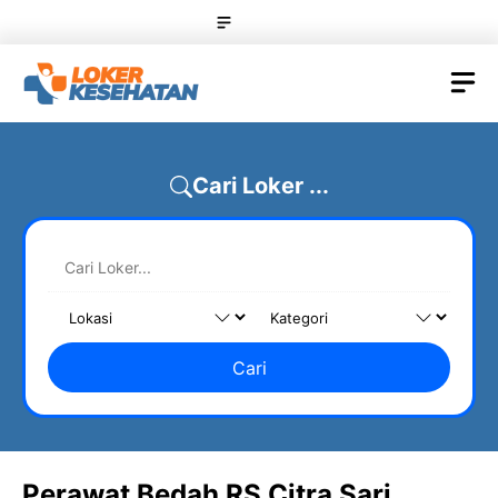
Skip
Menu
to
content
M
Cari Loker ...
Cari
Perawat Bedah RS Citra Sari