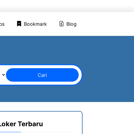
ed Jobs
Bookmark
Blog
bs
Bookmark
Blog
Cari
Loker Terbaru