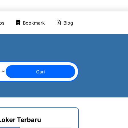
ed Jobs
Bookmark
Blog
bs
Bookmark
Blog
Cari
Loker Terbaru