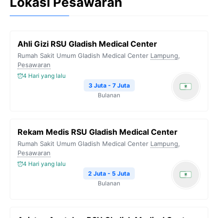
Lokasi Pesawaran
Ahli Gizi RSU Gladish Medical Center
Rumah Sakit Umum Gladish Medical Center
Lampung
,
Pesawaran
4 Hari yang lalu
3 Juta - 7 Juta
Bulanan
Rekam Medis RSU Gladish Medical Center
Rumah Sakit Umum Gladish Medical Center
Lampung
,
Pesawaran
4 Hari yang lalu
2 Juta - 5 Juta
Bulanan