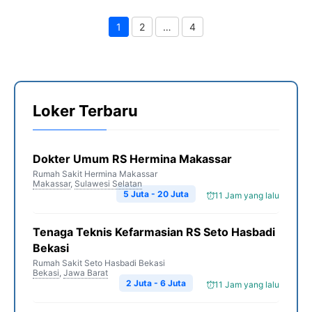
1
2
…
4
Page
Page
Page
Loker Terbaru
Dokter Umum RS Hermina Makassar
Rumah Sakit Hermina Makassar
Makassar
,
Sulawesi Selatan
5 Juta - 20 Juta
11 Jam yang lalu
Tenaga Teknis Kefarmasian RS Seto Hasbadi
Bekasi
Rumah Sakit Seto Hasbadi Bekasi
Bekasi
,
Jawa Barat
2 Juta - 6 Juta
11 Jam yang lalu