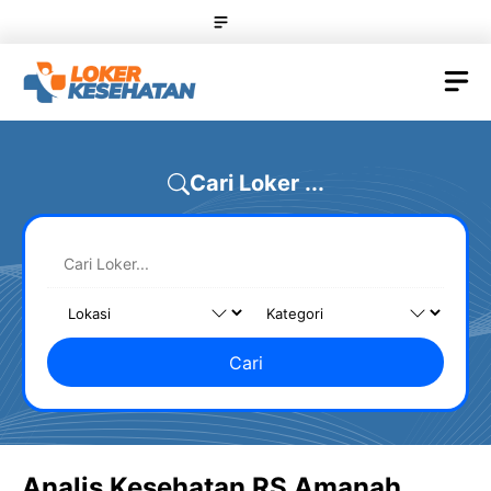
Skip
Menu
to
content
M
Cari Loker ...
Cari
Analis Kesehatan RS Amanah