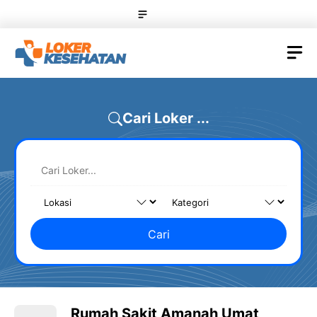
Skip
Menu
to
content
M
Cari Loker ...
Cari
Rumah Sakit Amanah Umat