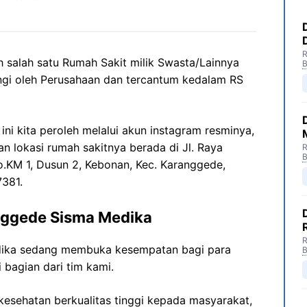
R
salah satu Rumah Sakit milik Swasta/Lainnya
B
ngi oleh Perusahaan dan tercantum kedalam RS
ni kita peroleh melalui akun instagram resminya,
an lokasi rumah sakitnya berada di Jl. Raya
R
B
.KM 1, Dusun 2, Kebonan, Kec. Karanggede,
7381.
nggede Sisma Medika
R
dika sedang membuka kesempatan bagi para
B
 bagian dari tim kami.
esehatan berkualitas tinggi kepada masyarakat,