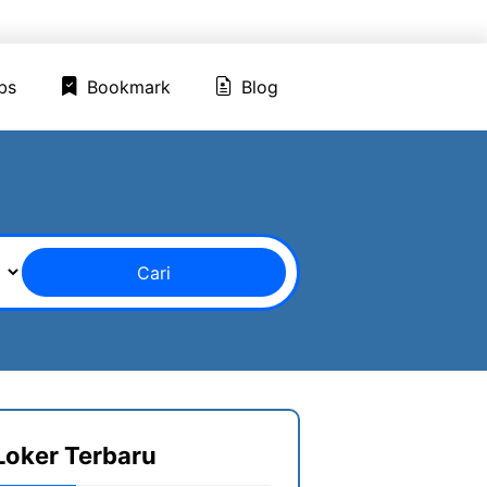
ed Jobs
Bookmark
Blog
bs
Bookmark
Blog
Cari
Loker Terbaru