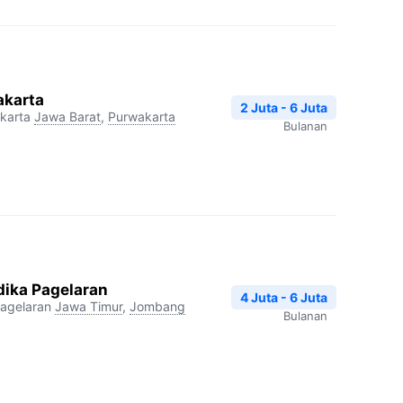
akarta
2 Juta - 6 Juta
karta
Jawa Barat
,
Purwakarta
Bulanan
dika Pagelaran
4 Juta - 6 Juta
agelaran
Jawa Timur
,
Jombang
Bulanan