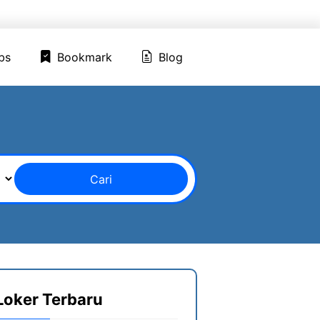
ed Jobs
Bookmark
Blog
bs
Bookmark
Blog
Cari
Loker Terbaru