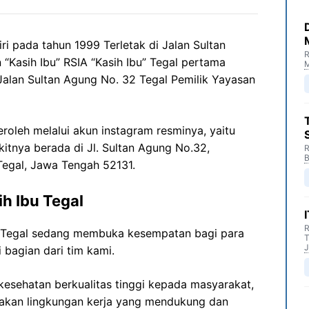
ri pada tahun 1999 Terletak di Jalan Sultan
R
“Kasih Ibu” RSIA “Kasih Ibu” Tegal pertama
M
 Jalan Sultan Agung No. 32 Tegal Pemilik Yayasan
peroleh melalui akun instagram resminya, yaitu
kitnya berada di Jl. Sultan Agung No.32,
R
B
 Tegal, Jawa Tengah 52131.
h Ibu Tegal
R
u Tegal sedang membuka kesempatan bagi para
T
J
 bagian dari tim kami.
esehatan berkualitas tinggi kepada masyarakat,
akan lingkungan kerja yang mendukung dan