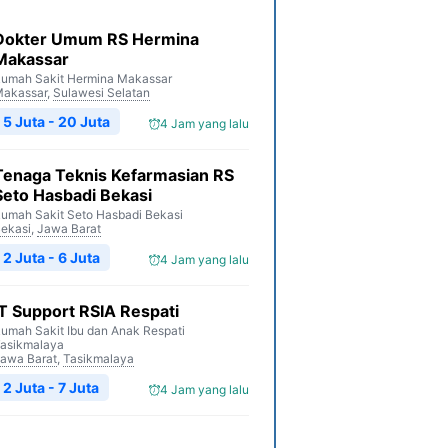
Dokter Umum RS Hermina
Makassar
umah Sakit Hermina Makassar
akassar
,
Sulawesi Selatan
5 Juta - 20 Juta
4 Jam yang lalu
Tenaga Teknis Kefarmasian RS
Seto Hasbadi Bekasi
umah Sakit Seto Hasbadi Bekasi
ekasi
,
Jawa Barat
2 Juta - 6 Juta
4 Jam yang lalu
IT Support RSIA Respati
umah Sakit Ibu dan Anak Respati
asikmalaya
awa Barat
,
Tasikmalaya
2 Juta - 7 Juta
4 Jam yang lalu