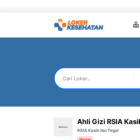
Skip
to
content
Ahli Gizi RSIA Kasi
RSIA Kasih Ibu Tegal
Ditutup