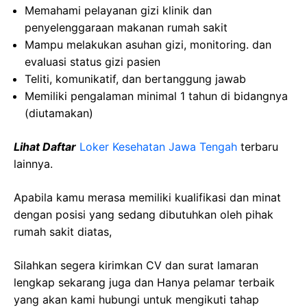
Memahami
pelayanan
gizi
klinik
dan
penyelenggaraan
makanan
rumah
sakit
Mampu
melakukan
asuhan
gizi
, monitoring.
dan
evaluasi
status
gizi
pasien
Teliti
,
komunikatif
, dan
bertanggung
jawab
Memiliki
pengalaman
minimal 1
tahun
di
bidangnya
(
diutamakan
)
Lihat Daftar
Loker Kesehatan Jawa Tengah
terbaru
lainnya.
Apabila kamu merasa memiliki kualifikasi dan minat
dengan posisi yang sedang dibutuhkan oleh pihak
rumah sakit diatas,
Silahkan segera kirimkan CV dan surat lamaran
lengkap sekarang juga dan Hanya pelamar terbaik
yang akan kami hubungi untuk mengikuti tahap