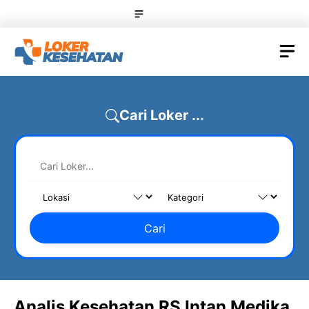
Skip
Menu
to
content
M
Cari Loker ...
Cari
Analis Kesehatan RS Intan Medika