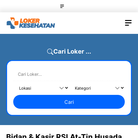
Skip
Menu
to
content
M
Cari Loker ...
Cari
Bidan & Kasir RSI At-Tin Husada