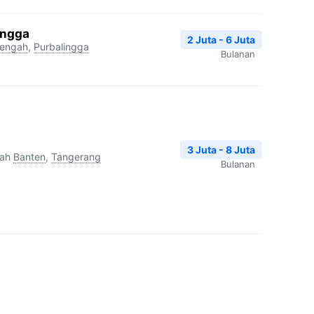
ingga
2 Juta - 6 Juta
engah
,
Purbalingga
Bulanan
3 Juta - 8 Juta
yah
Banten
,
Tangerang
Bulanan
e
3 Juta - 7 Juta
atam
,
Kepulauan Riau
Bulanan