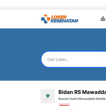
Skip
to
content
Bidan RS Mawadd
Rumah Sakit Mawaddah Medik
Ditutup