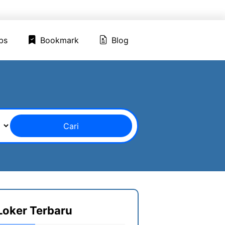
ed Jobs
Bookmark
Blog
bs
Bookmark
Blog
Cari
Loker Terbaru