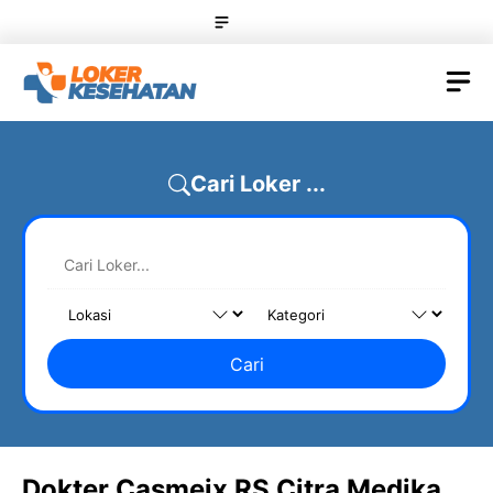
Skip
Menu
to
content
M
Cari Loker ...
Cari
Dokter Casmeix RS Citra Medika