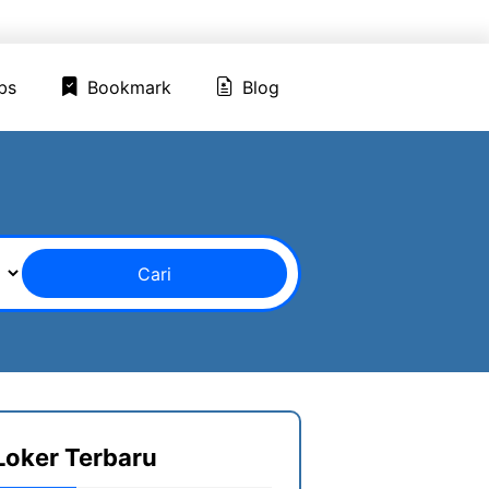
ed Jobs
Bookmark
Blog
bs
Bookmark
Blog
Cari
Loker Terbaru