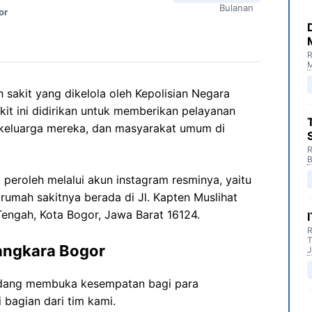
Bulanan
or
R
M
sakit yang dikelola oleh Kepolisian Negara
akit ini didirikan untuk memberikan pelayanan
 keluarga mereka, dan masyarakat umum di
R
B
 peroleh melalui akun instagram resminya, yaitu
 rumah sakitnya berada di Jl. Kapten Muslihat
engah, Kota Bogor, Jawa Barat 16124.
R
T
angkara Bogor
J
edang membuka kesempatan bagi para
 bagian dari tim kami.