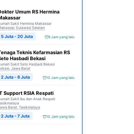
Dokter Umum RS Hermina
Makassar
umah Sakit Hermina Makassar
akassar
,
Sulawesi Selatan
5 Juta - 20 Juta
9 Jam yang lalu
Tenaga Teknis Kefarmasian RS
Seto Hasbadi Bekasi
umah Sakit Seto Hasbadi Bekasi
ekasi
,
Jawa Barat
2 Juta - 6 Juta
10 Jam yang lalu
IT Support RSIA Respati
umah Sakit Ibu dan Anak Respati
asikmalaya
awa Barat
,
Tasikmalaya
2 Juta - 7 Juta
10 Jam yang lalu