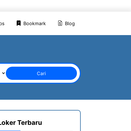
ed Jobs
Bookmark
Blog
bs
Bookmark
Blog
Cari
Loker Terbaru