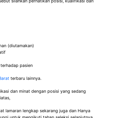
ebut silahkan perhatikan posisi, kualifikasi dan
man (diutamakan)
tif
 terhadap pasien
Barat
terbaru lainnya.
fikasi dan minat dengan posisi yang sedang
iatas,
rat lamaran lengkap sekarang juga dan Hanya
ngi untuk mengikuti tahap seleksi selanjutnya.