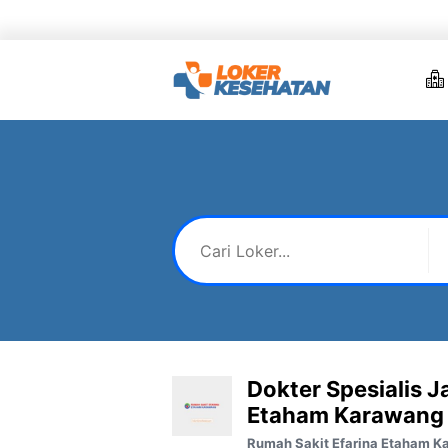
Skip
to
content
Dokter Spesialis J
Etaham Karawang
Rumah Sakit Efarina Etaham K