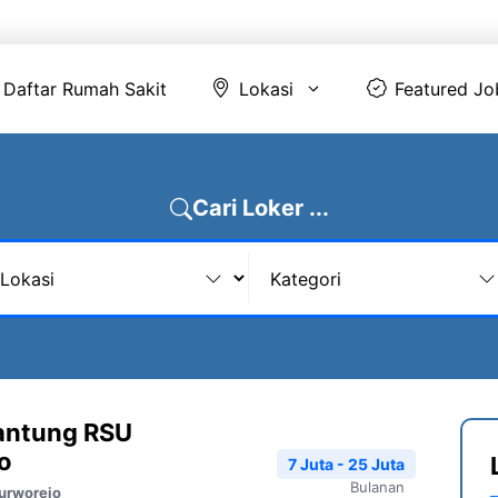
Daftar Rumah Sakit
Lokasi
Featur
Daftar Rumah Sakit
Lokasi
Featured Jo
Cari Loker ...
Jantung RSU
o
7 Juta - 25 Juta
Bulanan
urworejo