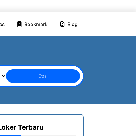
ed Jobs
Bookmark
Blog
bs
Bookmark
Blog
Cari
Loker Terbaru