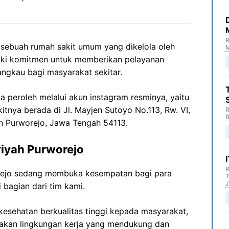
R
 sebuah rumah sakit umum yang dikelola oleh
M
iliki komitmen untuk memberikan pelayanan
angkau bagi masyarakat sekitar.
ta peroleh melalui akun instagram resminya, yaitu
itnya berada di Jl. Mayjen Sutoyo No.113, Rw. VI,
R
B
en Purworejo, Jawa Tengah 54113.
yiyah Purworejo
R
rejo sedang membuka kesempatan bagi para
T
J
 bagian dari tim kami.
esehatan berkualitas tinggi kepada masyarakat,
akan lingkungan kerja yang mendukung dan