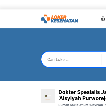
Skip
to
content
Dokter Spesialis 
‘Aisyiyah Purworej
Rumah Sakit Umum 'Aisyiyah P