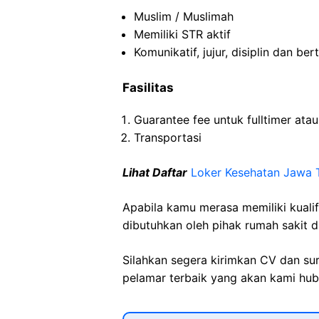
Muslim / Muslimah
Memiliki
STR
aktif
Komunikatif
,
jujur
,
disiplin
dan
ber
Fasilitas
Guarantee fee
untuk
fulltimer
ata
Transportasi
Lihat Daftar
Loker Kesehatan Jawa 
Apabila kamu merasa memiliki kuali
dibutuhkan oleh pihak rumah sakit d
Silahkan segera kirimkan CV dan su
pelamar terbaik yang akan kami hubu