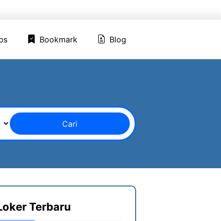
ed Jobs
Bookmark
Blog
bs
Bookmark
Blog
Cari
Loker Terbaru