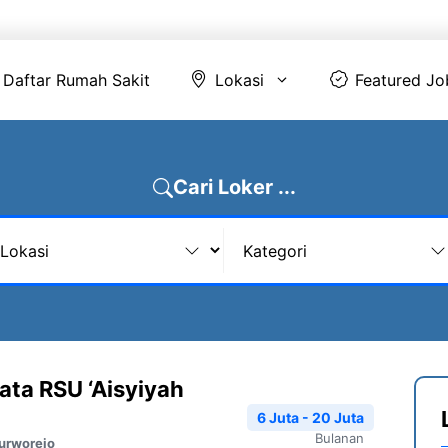
Daftar Rumah Sakit
Lokasi
Featur
Daftar Rumah Sakit
Lokasi
Featured Jo
Cari Loker ...
ata RSU ‘Aisyiyah
6 Juta - 20 Juta
Bulanan
urworejo