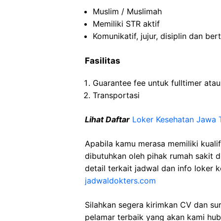
Muslim / Muslimah
Memiliki
STR
aktif
Komunikatif
,
jujur
,
disiplin
dan
ber
Fasilitas
Guarantee fee
untuk
fulltimer
ata
Transportasi
Lihat Daftar
Loker Kesehatan Jawa 
Apabila kamu merasa memiliki kuali
dibutuhkan oleh pihak rumah sakit di
detail terkait jadwal dan info loker 
jadwaldokters.com
Silahkan segera kirimkan CV dan su
pelamar terbaik yang akan kami hubu