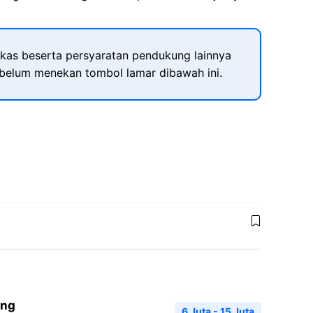
kas beserta persyaratan pendukung lainnya
ebelum menekan tombol lamar dibawah ini.
ang
6 Juta - 15 Juta