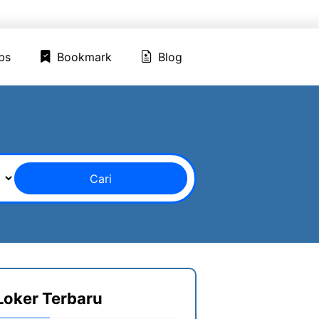
ed Jobs
Bookmark
Blog
bs
Bookmark
Blog
Cari
Loker Terbaru