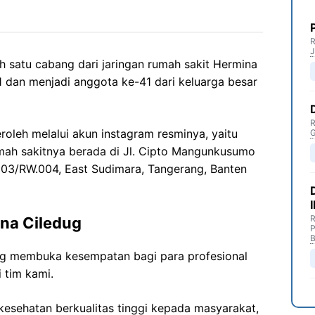
R
J
 satu cabang dari jaringan rumah sakit Hermina
1 dan menjadi anggota ke-41 dari keluarga besar
R
eroleh melalui akun instagram resminya, yaitu
G
umah sakitnya berada di Jl. Cipto Mangunkusumo
003/RW.004, East Sudimara, Tangerang, Banten
R
na Ciledug
P
B
ng membuka kesempatan bagi para profesional
 tim kami.
esehatan berkualitas tinggi kepada masyarakat,