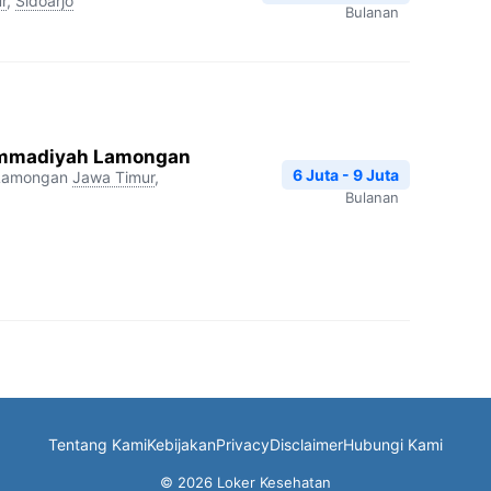
r
,
Sidoarjo
Bulanan
mmadiyah Lamongan
6 Juta - 9 Juta
Lamongan
Jawa Timur
,
Bulanan
Tentang Kami
Kebijakan
Privacy
Disclaimer
Hubungi Kami
© 2026 Loker Kesehatan