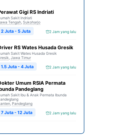
Perawat Gigi RS Indriati
umah Sakit Indriati
awa Tengah
,
Sukoharjo
2 Juta - 5 Juta
2 Jam yang lalu
Driver RS Wates Husada Gresik
umah Sakit Wates Husada Gresik
resik
,
Jawa Timur
1.5 Juta - 4 Juta
2 Jam yang lalu
Dokter Umum RSIA Permata
Ibunda Pandeglang
umah Sakit Ibu & Anak Permata Ibunda
andeglang
anten
,
Pandeglang
7 Juta - 12 Juta
2 Jam yang lalu