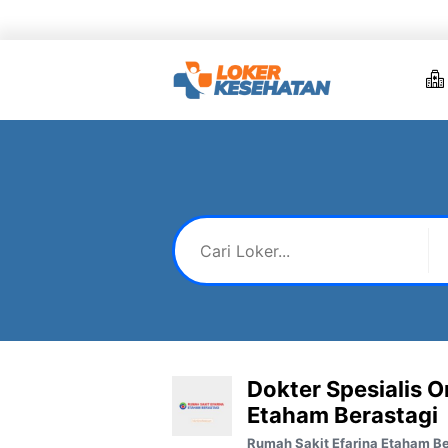
Skip
to
content
Dokter Spesialis O
Etaham Berastagi
Rumah Sakit Efarina Etaham Be