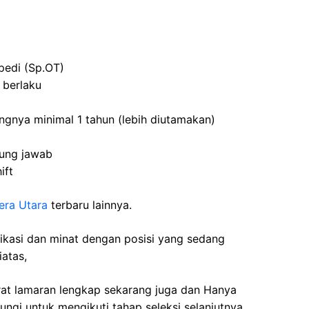
pedi (Sp.OT)
 berlaku
ngnya minimal 1 tahun (lebih diutamakan)
gung jawab
ift
era Utara
terbaru lainnya.
fikasi dan minat dengan posisi yang sedang
iatas,
rat lamaran lengkap sekarang juga dan Hanya
ngi untuk mengikuti tahap seleksi selanjutnya.