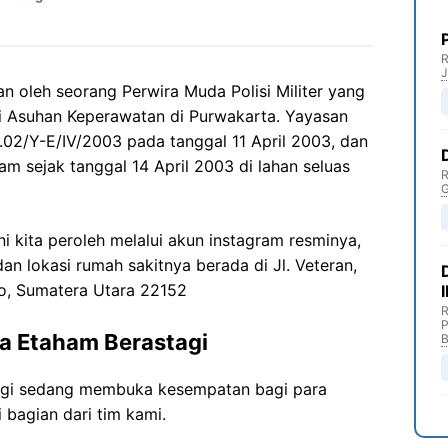
R
J
an oleh seorang Perwira Muda Polisi Militer yang
i Asuhan Keperawatan di Purwakarta. Yayasan
o.02/Y-E/IV/2003 pada tanggal 11 April 2003, dan
am sejak tanggal 14 April 2003 di lahan seluas
R
G
ni kita peroleh melalui akun instagram resminya,
dan lokasi rumah sakitnya berada di Jl. Veteran,
ro, Sumatera Utara 22152
R
P
na Etaham Berastagi
B
tagi sedang membuka kesempatan bagi para
 bagian dari tim kami.