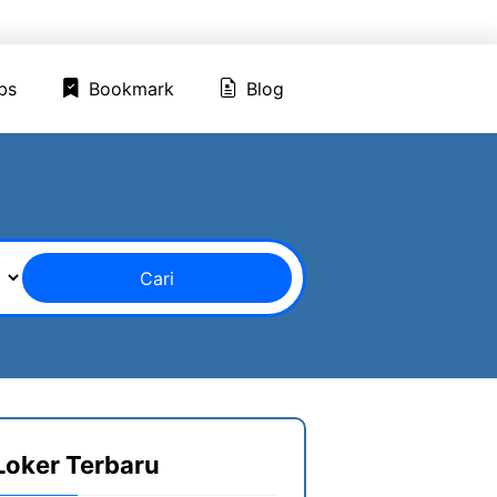
ed Jobs
Bookmark
Blog
bs
Bookmark
Blog
Cari
Loker Terbaru