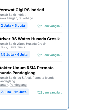
Perawat Gigi RS Indriati
umah Sakit Indriati
awa Tengah
,
Sukoharjo
2 Juta - 5 Juta
2 Jam yang lalu
Driver RS Wates Husada Gresik
umah Sakit Wates Husada Gresik
resik
,
Jawa Timur
1.5 Juta - 4 Juta
2 Jam yang lalu
Dokter Umum RSIA Permata
Ibunda Pandeglang
umah Sakit Ibu & Anak Permata Ibunda
andeglang
anten
,
Pandeglang
7 Juta - 12 Juta
2 Jam yang lalu