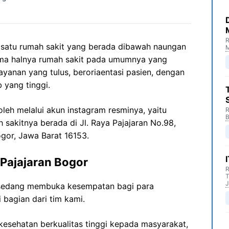
R
 satu rumah sakit yang berada dibawah naungan
M
 halnya rumah sakit pada umumnya yang
anan yang tulus, beroriaentasi pasien, dengan
 yang tinggi.
roleh melalui akun instagram resminya, yaitu
R
B
 sakitnya berada di Jl. Raya Pajajaran No.98,
ogor, Jawa Barat 16153.
Pajajaran Bogor
R
T
J
 sedang membuka kesempatan bagi para
 bagian dari tim kami.
esehatan berkualitas tinggi kepada masyarakat,