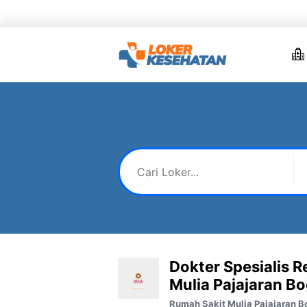
Skip
to
content
Dokter Spesialis R
Mulia Pajajaran B
Rumah Sakit Mulia Pajajaran B