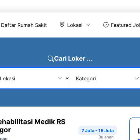
Daftar Rumah Sakit
Lokasi
Featur
Daftar Rumah Sakit
Lokasi
Featured Jo
Cari Loker ...
ehabilitasi Medik RS
ogor
7 Juta - 15 Juta
Bulanan
ogor