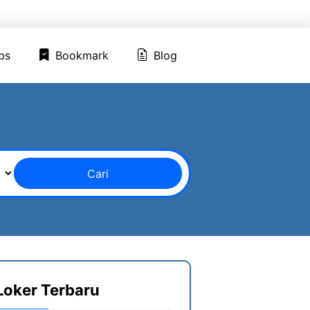
ed Jobs
Bookmark
Blog
bs
Bookmark
Blog
Cari
Loker Terbaru