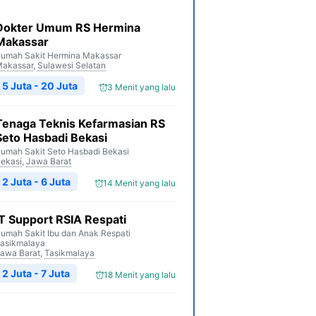
Dokter Umum RS Hermina
Makassar
umah Sakit Hermina Makassar
akassar
,
Sulawesi Selatan
5 Juta - 20 Juta
3 Menit yang lalu
Tenaga Teknis Kefarmasian RS
Seto Hasbadi Bekasi
umah Sakit Seto Hasbadi Bekasi
ekasi
,
Jawa Barat
2 Juta - 6 Juta
14 Menit yang lalu
IT Support RSIA Respati
umah Sakit Ibu dan Anak Respati
asikmalaya
awa Barat
,
Tasikmalaya
2 Juta - 7 Juta
18 Menit yang lalu