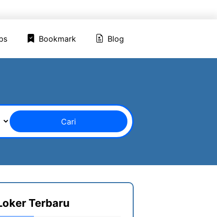
ed Jobs
Bookmark
Blog
bs
Bookmark
Blog
Cari
Loker Terbaru