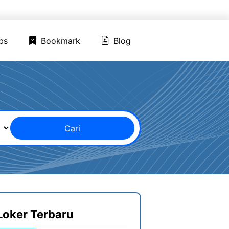
ed Jobs
Bookmark
Blog
bs
Bookmark
Blog
Cari
Loker Terbaru