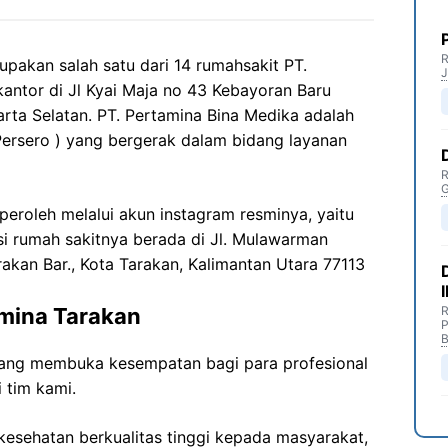
R
pakan salah satu dari 14 rumahsakit PT.
J
tor di Jl Kyai Maja no 43 Kebayoran Baru
rta Selatan. PT. Pertamina Bina Medika adalah
ersero ) yang bergerak dalam bidang layanan
R
G
 peroleh melalui akun instagram resminya, yaitu
si rumah sakitnya berada di Jl. Mulawarman
rakan Bar., Kota Tarakan, Kalimantan Utara 77113
mina Tarakan
R
P
B
ang membuka kesempatan bagi para profesional
 tim kami.
esehatan berkualitas tinggi kepada masyarakat,