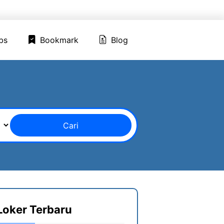
ed Jobs
Bookmark
Blog
bs
Bookmark
Blog
Cari
Loker Terbaru