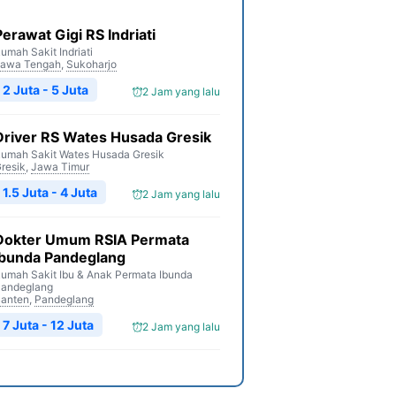
Perawat Gigi RS Indriati
umah Sakit Indriati
awa Tengah
,
Sukoharjo
2 Juta - 5 Juta
2 Jam yang lalu
Driver RS Wates Husada Gresik
umah Sakit Wates Husada Gresik
resik
,
Jawa Timur
1.5 Juta - 4 Juta
2 Jam yang lalu
Dokter Umum RSIA Permata
Ibunda Pandeglang
umah Sakit Ibu & Anak Permata Ibunda
andeglang
anten
,
Pandeglang
7 Juta - 12 Juta
2 Jam yang lalu