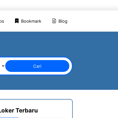
ed Jobs
Bookmark
Blog
bs
Bookmark
Blog
Cari
Loker Terbaru