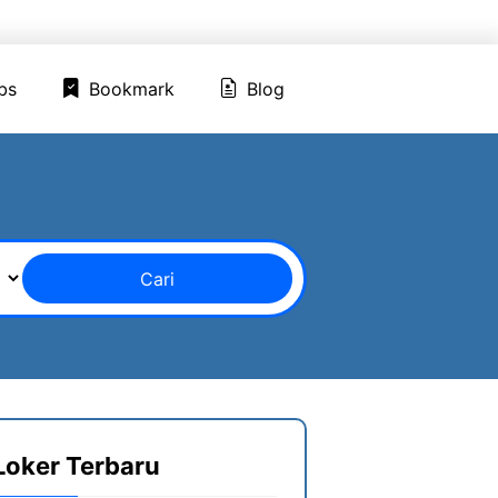
ed Jobs
Bookmark
Blog
bs
Bookmark
Blog
Cari
Loker Terbaru