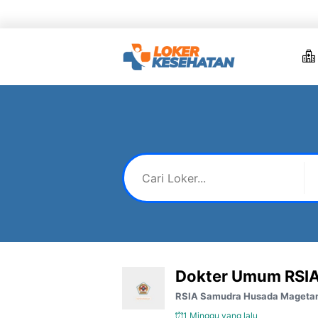
Skip
to
content
Dokter Umum RSI
RSIA Samudra Husada Mageta
1 Minggu yang lalu