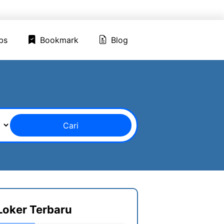
ed Jobs
Bookmark
Blog
bs
Bookmark
Blog
Cari
Loker Terbaru