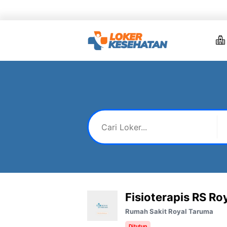
Skip
to
content
Fisioterapis RS Ro
Rumah Sakit Royal Taruma
Ditutup