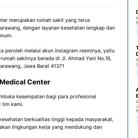
R
er merupakan rumah sakit yang terus
B
arawang, dengan layanan kesehatan lengkap dan
umum.
ita peroleh melalui akun instagram resminya, yaitu
 rumah sakitnya berada di
Jl. Ahmad
Yani
No.16,
R
G
Karawang,
Jawa
Barat 41371
Medical Center
buka kesempatan bagi para profesional
R
 tim kami.
B
esehatan berkualitas tinggi kepada masyarakat,
akan lingkungan kerja yang mendukung dan