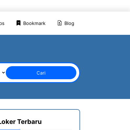
ed Jobs
Bookmark
Blog
bs
Bookmark
Blog
Cari
Loker Terbaru