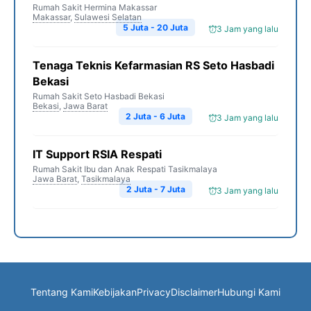
Rumah Sakit Hermina Makassar
Makassar
,
Sulawesi Selatan
5 Juta - 20 Juta
3 Jam yang lalu
Tenaga Teknis Kefarmasian RS Seto Hasbadi
Bekasi
Rumah Sakit Seto Hasbadi Bekasi
Bekasi
,
Jawa Barat
2 Juta - 6 Juta
3 Jam yang lalu
IT Support RSIA Respati
Rumah Sakit Ibu dan Anak Respati Tasikmalaya
Jawa Barat
,
Tasikmalaya
2 Juta - 7 Juta
3 Jam yang lalu
Tentang Kami
Kebijakan
Privacy
Disclaimer
Hubungi Kami